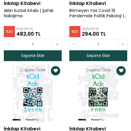
İnkılap Kitabevi
İnkılap Kitabevi
Aklın Kutsal Kitabı | Şafak
Bitmeyen Yas Covid 19
Nakajima
Pandemide Politik Psikoloji |
Prof.Dr.Deniz Ülke Arıboğ
690,00 TL
420,00 TL
%
30
%
30
483,00 TL
294,00 TL
Sepete Ekle
Sepete Ekle
İnkılap Kitabevi
İnkılap Kitabevi