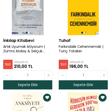
İnkılap Kitabevi
Tuhaf
Artık Uyumak İstiyorum |
Farkındalık Cehennemdir |
Zümra Atalay & Selçuk
Tunç Tataker
Aslan
300,00 TL
280,00 TL
%
30
%
30
210,00 TL
196,00 TL
Sepete Ekle
Sepete Ekle