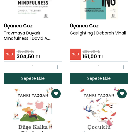
Üçüncü Göz
Üçüncü Göz
Travmaya Duyarlı
Gaslighting | Deborah Vinall
Mindfulness | David A.
Treleaven
435,00 TL
230,00 TL
%
30
%
30
304,50 TL
161,00 TL
Sepete Ekle
Sepete Ekle