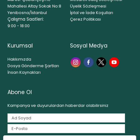
Mahallesi Altay Sokak No:8
Üyelik Sözleşmesi
Yenibosna/İstanbul
İptal ve İade Koşulları
Çalışma Saatleri:
Çerez Politikası
9:00 - 18:00
Kurumsal
Sosyal Medya
Hakkımızda
Dosya Gönderme Şartları
İnsan Kaynakları
Abone Ol
Kampanya ve duyurulardan haberdar olabilirsiniz
Tarafımdan e-posta yoluyla ticari elektronik ileti gönderilmesine