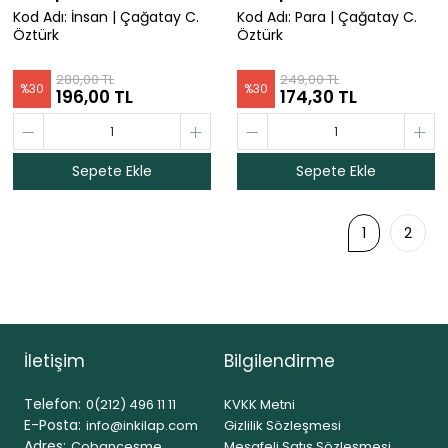
Kod Adı: İnsan | Çağatay C.
Kod Adı: Para | Çağatay C.
Öztürk
Öztürk
280,00 TL
249,00 TL
%
30
%
30
196,00 TL
174,30 TL
Sepete Ekle
Sepete Ekle
1
2
İletişim
Bilgilendirme
Telefon:
0(212) 496 11 11
KVKK Metni
E-Posta:
info@inkilap.com
Gizlilik Sözleşmesi
Adres:
Çobançeşme
Mesafeli Satış Sözleşmesi