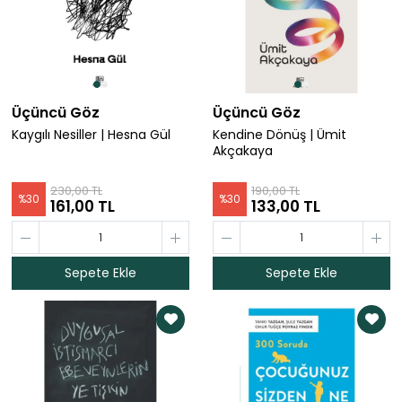
Üçüncü Göz
Üçüncü Göz
Kaygılı Nesiller | Hesna Gül
Kendine Dönüş | Ümit
Akçakaya
230,00 TL
190,00 TL
%
30
%
30
161,00 TL
133,00 TL
Sepete Ekle
Sepete Ekle