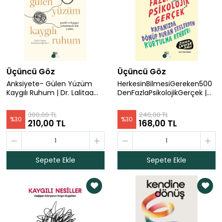
Üçüncü Göz
Üçüncü Göz
Anksiyete- Gülen Yüzüm
HerkesinBilmesiGereken500
Kaygılı Ruhum | Dr. Lalitaa
DenFazlaPsikolojikGerçek |
Suglani
Jana Louıse Smıt
300,00 TL
240,00 TL
%
30
%
30
210,00 TL
168,00 TL
Sepete Ekle
Sepete Ekle