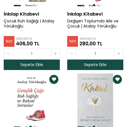
İnkılap Kitabevi
İnkılap Kitabevi
Çocuk Ruh Sağlığı | Atalay
Değişen Toplumda Aile ve
Yörükoğlu
Çocuk | Atalay Yörükoğlu
580,00 TL
400,00 TL
%
30
%
30
406,00 TL
280,00 TL
Sepete Ekle
Sepete Ekle