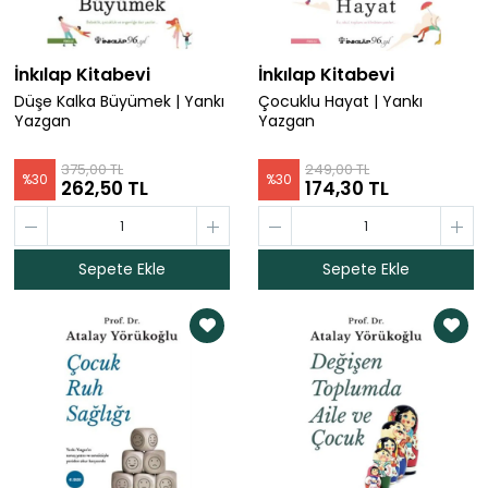
İnkılap Kitabevi
İnkılap Kitabevi
Düşe Kalka Büyümek | Yankı
Çocuklu Hayat | Yankı
Yazgan
Yazgan
375,00 TL
249,00 TL
%
30
%
30
262,50 TL
174,30 TL
Sepete Ekle
Sepete Ekle