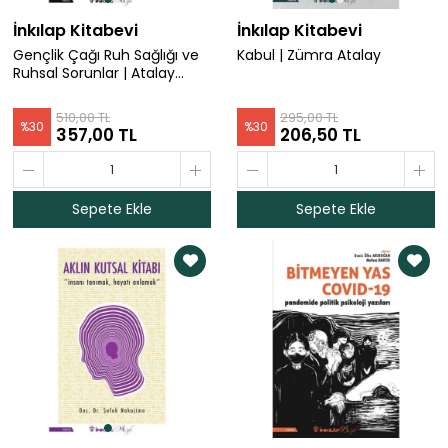
İnkılap Kitabevi
İnkılap Kitabevi
Gençlik Çağı Ruh Sağlığı ve
Kabul | Zümra Atalay
Ruhsal Sorunlar | Atalay
Yörükoğlu
510,00 TL
295,00 TL
%
30
%
30
357,00 TL
206,50 TL
Sepete Ekle
Sepete Ekle