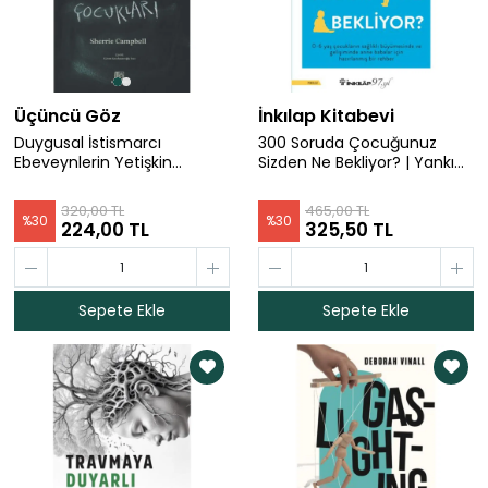
Üçüncü Göz
İnkılap Kitabevi
Duygusal İstismarcı
300 Soruda Çocuğunuz
Ebeveynlerin Yetişkin
Sizden Ne Bekliyor? | Yankı
Çocuklar | Sherrıe Campbell
Yazgan & Şule Yazga
320,00 TL
465,00 TL
%
30
%
30
224,00 TL
325,50 TL
Sepete Ekle
Sepete Ekle